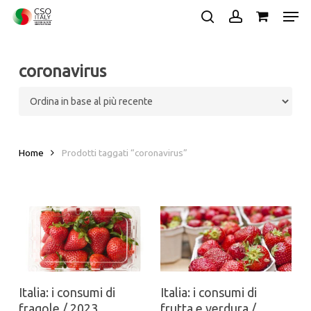
Skip
Men
to
search
account
main
Close
content
Menu
coronavirus
Home
Prodotti taggati “coronavirus”
Italia: i consumi di
Italia: i consumi di
fragole / 2023
frutta e verdura /