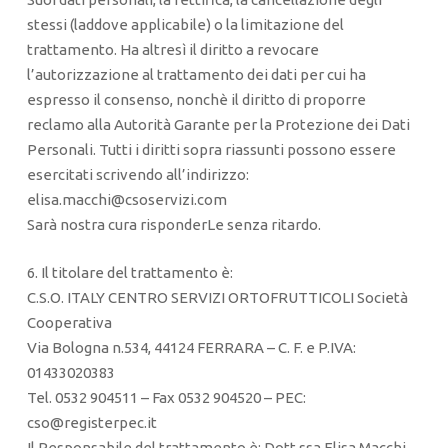
stessi (laddove applicabile) o la limitazione del
trattamento. Ha altresì il diritto a revocare
l’autorizzazione al trattamento dei dati per cui ha
espresso il consenso, nonchè il diritto di proporre
reclamo alla Autorità Garante per la Protezione dei Dati
Personali. Tutti i diritti sopra riassunti possono essere
esercitati scrivendo all’indirizzo:
elisa.macchi@csoservizi.com
Sarà nostra cura risponderLe senza ritardo.
6. Il titolare del trattamento è:
C.S.O. ITALY CENTRO SERVIZI ORTOFRUTTICOLI Società
Cooperativa
Via Bologna n.534, 44124 FERRARA – C. F. e P.IVA:
01433020383
Tel. 0532 904511 – Fax 0532 904520 – PEC:
cso@registerpec.it
Il Responsabile del trattamento è: Dott.ssa Elisa Macchi