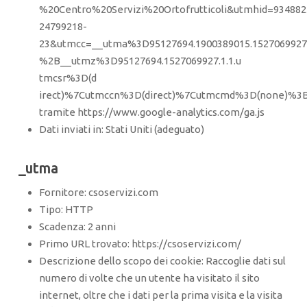
%20Centro%20Servizi%20Ortofrutticoli&utmhid=934
24799218-
23&utmcc=__utma%3D95127694.1900389015.1527069927
%2B__utmz%3D95127694.1527069927.1.1.u
tmcsr%3D(d
irect)%7Cutmccn%3D(direct)%7Cutmcmd%3D(none)%
tramite https://www.google-analytics.com/ga.js
Dati inviati in: Stati Uniti (adeguato)
_utma
Fornitore: csoservizi.com
Tipo: HTTP
Scadenza: 2 anni
Primo URL trovato: https://csoservizi.com/
Descrizione dello scopo dei cookie: Raccoglie dati sul
numero di volte che un utente ha visitato il sito
internet, oltre che i dati per la prima visita e la visita