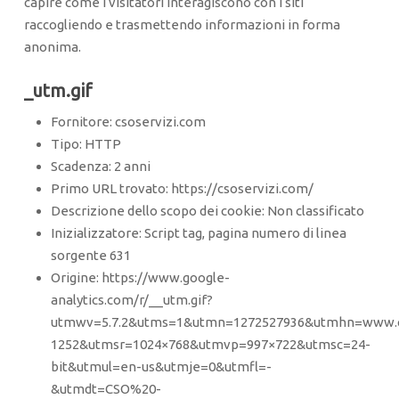
capire come i visitatori interagiscono con i siti
raccogliendo e trasmettendo informazioni in forma
anonima.
_utm.gif
Fornitore: csoservizi.com
Tipo: HTTP
Scadenza: 2 anni
Primo URL trovato: https://csoservizi.com/
Descrizione dello scopo dei cookie: Non classificato
Inizializzatore: Script tag, pagina numero di linea
sorgente 631
Origine: https://www.google-
analytics.com/r/__utm.gif?
utmwv=5.7.2&utms=1&utmn=1272527936&utmhn=www.c
1252&utmsr=1024×768&utmvp=997×722&utmsc=24-
bit&utmul=en-us&utmje=0&utmfl=-
&utmdt=CSO%20-