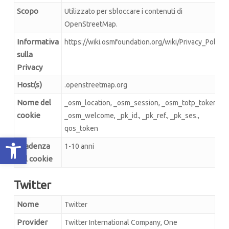
Scopo
Utilizzato per sbloccare i contenuti di
OpenStreetMap.
Informativa
https://wiki.osmfoundation.org/wiki/Privacy_Policy
sulla
Privacy
Host(s)
.openstreetmap.org
Nome del
_osm_location, _osm_session, _osm_totp_token,
cookie
_osm_welcome, _pk_id., _pk_ref., _pk_ses.,
qos_token
Apri la barra degli strumenti
Scadenza
1-10 anni
del cookie
Twitter
Nome
Twitter
Provider
Twitter International Company, One