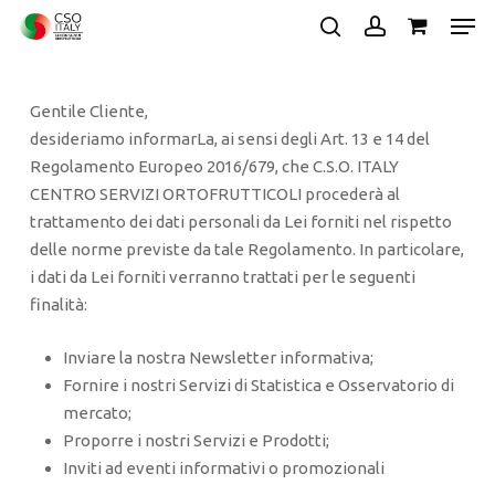
Skip
Men
to
search
account
main
Close
content
Menu
Gentile Cliente,
desideriamo informarLa, ai sensi degli Art. 13 e 14 del
Regolamento Europeo 2016/679, che C.S.O. ITALY
CENTRO SERVIZI ORTOFRUTTICOLI procederà al
trattamento dei dati personali da Lei forniti nel rispetto
delle norme previste da tale Regolamento. In particolare,
i dati da Lei forniti verranno trattati per le seguenti
finalità:
Inviare la nostra Newsletter informativa;
Fornire i nostri Servizi di Statistica e Osservatorio di
mercato;
Proporre i nostri Servizi e Prodotti;
Inviti ad eventi informativi o promozionali