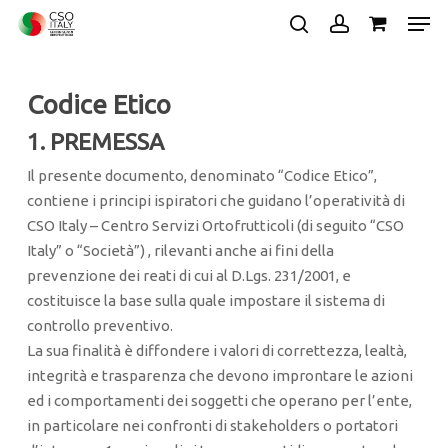
Skip
Men
to
search
account
main
Close
content
Menu
Codice Etico
1. PREMESSA
Il presente documento, denominato “Codice Etico”,
contiene i principi ispiratori che guidano l’operatività di
CSO Italy – Centro Servizi Ortofrutticoli (di seguito “CSO
Italy” o “Società”) , rilevanti anche ai fini della
prevenzione dei reati di cui al D.Lgs. 231/2001, e
costituisce la base sulla quale impostare il sistema di
controllo preventivo.
La sua finalità è diffondere i valori di correttezza, lealtà,
integrità e trasparenza che devono improntare le azioni
ed i comportamenti dei soggetti che operano per l’ente,
in particolare nei confronti di stakeholders o portatori