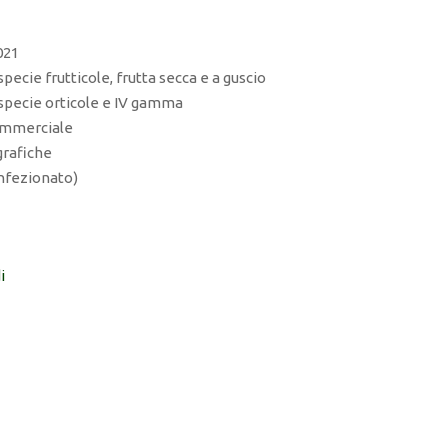
021
specie frutticole, frutta secca e a guscio
i specie orticole e IV gamma
commerciale
grafiche
onfezionato)
i