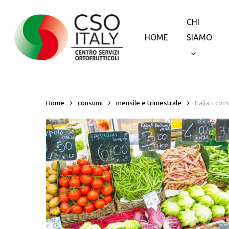
Skip
to
CHI
main
HOME
SIAMO
content
Home
consumi
mensile e trimestrale
Italia: i c