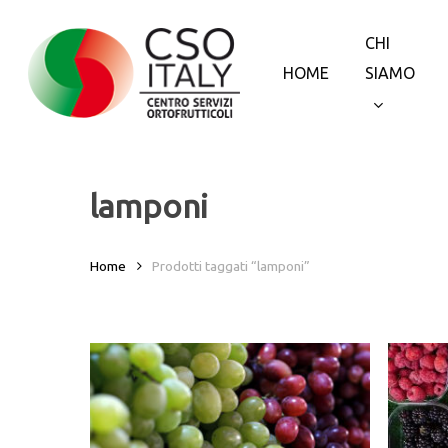
Skip
to
CHI
main
HOME
SIAMO
content
lamponi
Home
Prodotti taggati “lamponi”