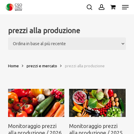
Skip
Men
to
search
account
main
Close
content
Menu
prezzi alla produzione
Home
prezzi e mercato
prezzi alla produzione
Monitoraggio prezzi
Monitoraggio prezzi
alla produzione / 2026
alla produzione / 2025