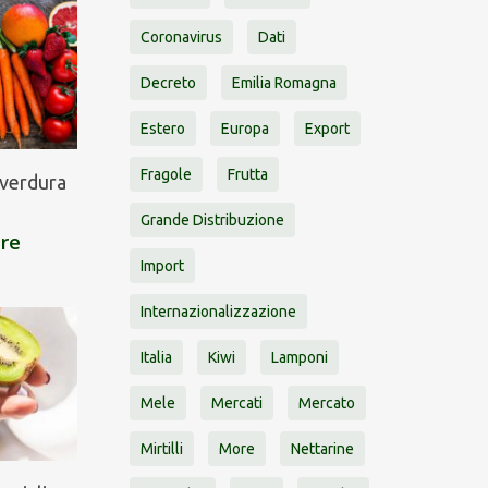
Coronavirus
Dati
Decreto
Emilia Romagna
Estero
Europa
Export
Fragole
Frutta
e verdura
Grande Distribuzione
are
Import
Internazionalizzazione
Italia
Kiwi
Lamponi
Mele
Mercati
Mercato
Mirtilli
More
Nettarine