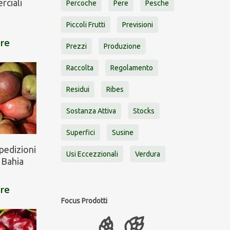
rciali
Percoche
Pere
Pesche
Piccoli Frutti
Previsioni
are
Prezzi
Produzione
Raccolta
Regolamento
Residui
Ribes
Sostanza Attiva
Stocks
Superfici
Susine
pedizioni
Usi Eccezzionali
Verdura
 Bahia
are
Focus Prodotti