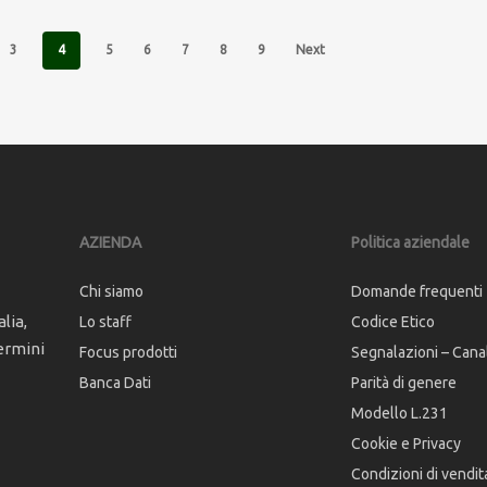
3
4
5
6
7
8
9
Next
AZIENDA
Politica aziendale
Chi siamo
Domande frequenti
lia,
Lo staff
Codice Etico
ermini
Focus prodotti
Segnalazioni – Cana
Banca Dati
Parità di genere
Modello L.231
Cookie e Privacy
Condizioni di vendit