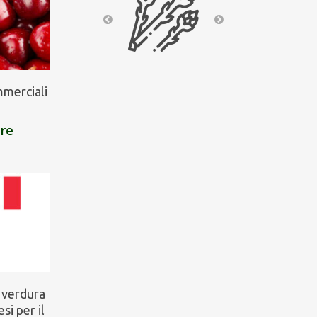
mmerciali
are
e verdura
si per il