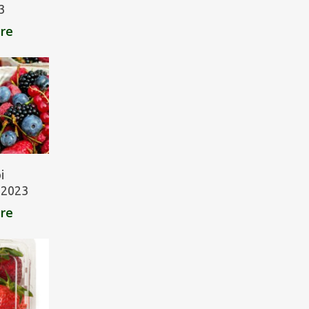
3
are
i
/ 2023
are