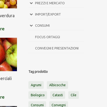
PREZZI E MERCATO
IMPORT/EXPORT
e verdura
CONSUMI
are
FOCUS ORTAGGI
CONVEGNI E PRESENTAZIONI
Tag prodotto
erciali
Agrumi
Albicocche
Biologico
Catasti
Cile
are
Consumi
Convegni