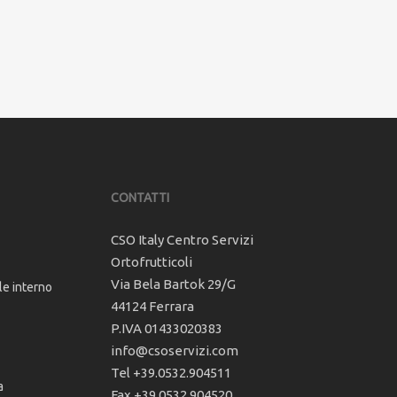
CONTATTI
CSO Italy Centro Servizi
Ortofrutticoli
Via Bela Bartok 29/G
le interno
44124 Ferrara
P.IVA 01433020383
info@csoservizi.com
Tel +39.0532.904511
a
Fax +39.0532.904520