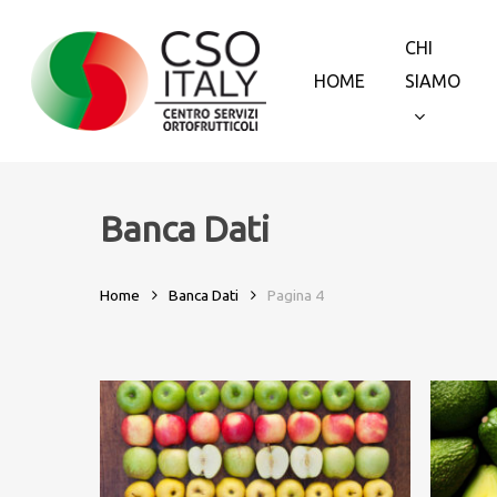
Skip
to
CHI
main
HOME
SIAMO
content
Banca Dati
Home
Banca Dati
Pagina 4