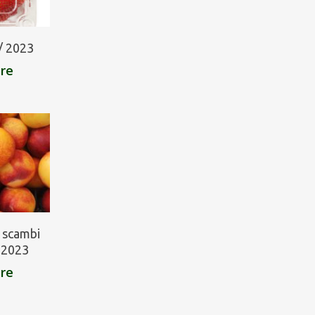
 / 2023
are
: scambi
/ 2023
are