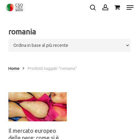
Skip
Men
to
search
account
main
Close
content
Menu
romania
Home
Prodotti taggati “romania”
Il mercato europeo
delle pere: come si è