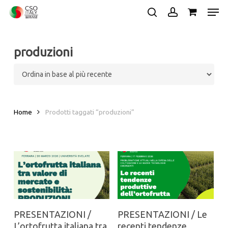
Skip
Men
to
search
account
main
Close
content
Menu
produzioni
Home
Prodotti taggati “produzioni”
PRESENTAZIONI /
PRESENTAZIONI / Le
L’ortofrutta italiana tra
recenti tendenze