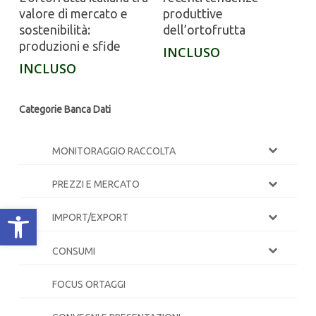
valore di mercato e
produttive
sostenibilità:
dell’ortofrutta
produzioni e sfide
INCLUSO
INCLUSO
Categorie Banca Dati
MONITORAGGIO RACCOLTA
PREZZI E MERCATO
Apri la barra degli strumenti
IMPORT/EXPORT
CONSUMI
FOCUS ORTAGGI