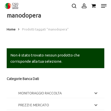
Skip
Men
to
search
account
manodopera
main
Close
content
Menu
Home
Prodotti taggati “manodopera”
Non è stato trovato nessun prodotto che
corrisponde alla tua selezione.
Categorie Banca Dati
MONITORAGGIO RACCOLTA
PREZZI E MERCATO