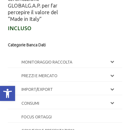
GLOBALG.A.P. per far
percepire il valore del
“Made in Italy”
INCLUSO
Categorie Banca Dati
MONITORAGGIO RACCOLTA
PREZZI E MERCATO
Apri la barra degli strumenti
IMPORT/EXPORT
CONSUMI
FOCUS ORTAGGI