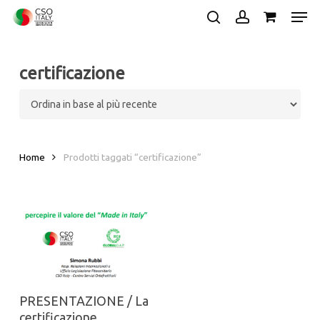
Skip
Men
to
search
account
main
Close
content
Menu
certificazione
Home
Prodotti taggati “certificazione”
PRESENTAZIONE / La
certificazione