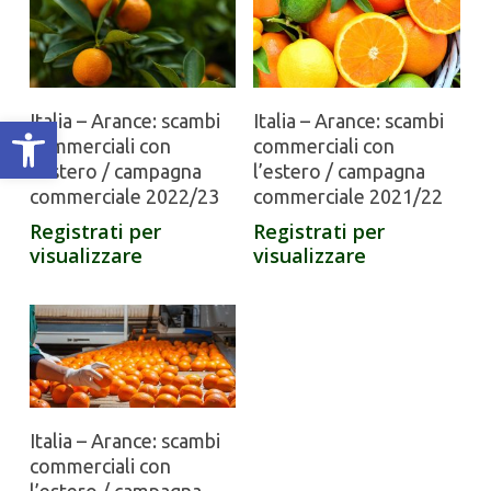
Italia – Arance: scambi
Italia – Arance: scambi
Apri la barra degli strumenti
commerciali con
commerciali con
l’estero / campagna
l’estero / campagna
commerciale 2022/23
commerciale 2021/22
Registrati per
Registrati per
visualizzare
visualizzare
Italia – Arance: scambi
commerciali con
l’estero / campagna