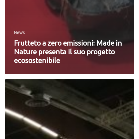
News
Frutteto a zero emissioni: Made in
Nature presenta il suo progetto
ecosostenibile
Europêch
2022:
le
prime
indicazioni
sulle
produzioni
europee