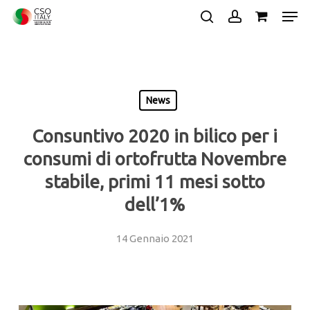
Skip
Men
to
search
account
main
Close
content
Menu
News
Consuntivo 2020 in bilico per i
consumi di ortofrutta Novembre
stabile, primi 11 mesi sotto
dell’1%
14 Gennaio 2021