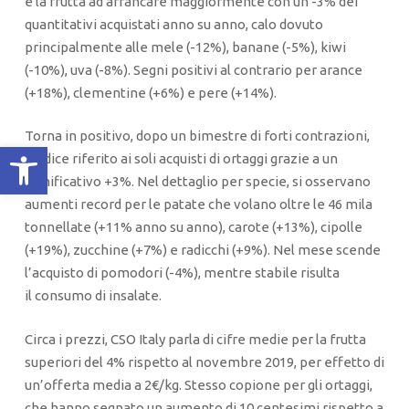
è la frutta ad arrancare maggiormente con un -3% dei
quantitativi acquistati anno su anno, calo dovuto
principalmente alle mele (-12%), banane (-5%), kiwi
(-10%), uva (-8%). Segni positivi al contrario per arance
(+18%), clementine (+6%) e pere (+14%).
Torna in positivo, dopo un bimestre di forti contrazioni,
Apri la barra degli strumenti
l’indice riferito ai soli acquisti di ortaggi grazie a un
significativo +3%. Nel dettaglio per specie, si osservano
aumenti record per le patate che volano oltre le 46 mila
tonnellate (+11% anno su anno), carote (+13%), cipolle
(+19%), zucchine (+7%) e radicchi (+9%). Nel mese scende
l’acquisto di pomodori (-4%), mentre stabile risulta
il consumo di insalate.
Circa i prezzi, CSO Italy parla di cifre medie per la frutta
superiori del 4% rispetto al novembre 2019, per effetto di
un’offerta media a 2€/kg. Stesso copione per gli ortaggi,
che hanno segnato un aumento di 10 centesimi rispetto a