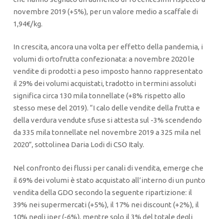
novembre 2019 (+5%), per un valore medio a scaffale di
1,94€/kg.
In crescita, ancora una volta per effetto della pandemia, i
volumi di ortofrutta confezionata: a novembre 2020 le
vendite di prodotti a peso imposto hanno rappresentato
il 29% dei volumi acquistati, tradotto in termini assoluti
significa circa 130 mila tonnellate (+8% rispetto allo
stesso mese del 2019). “I calo delle vendite della frutta e
della verdura vendute sfuse si attesta sul -3% scendendo
da 335 mila tonnellate nel novembre 2019 a 325 mila nel
2020”, sottolinea Daria Lodi di CSO Italy.
Nel confronto dei flussi per canali di vendita, emerge che
il 69% dei volumi è stato acquistato all’interno di un punto
vendita della GDO secondo la seguente ripartizione: il
39% nei supermercati (+5%), il 17% nei discount (+2%), il
10% negli iper (-6%), mentre solo il 3% del totale degli