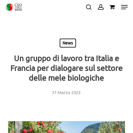
Skip
Men
to
search
account
main
Close
content
Menu
News
Un gruppo di lavoro tra Italia e
Francia per dialogare sul settore
delle mele biologiche
31 Marzo 2023