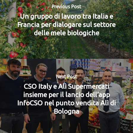
Previous Post
Un gruppo di lavoro tra Italia e
Francia per dialogare sul settore
delle mele biologiche
Next Post
CSO Italy e Alì Supermercati
insieme per il lancio dell’app
InfoCSO nel punto vendita Alì di
Bologna