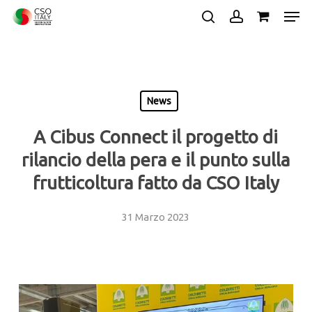
Skip
Men
to
search
account
main
Close
content
Menu
News
A Cibus Connect il progetto di
rilancio della pera e il punto sulla
frutticoltura fatto da CSO Italy
31 Marzo 2023