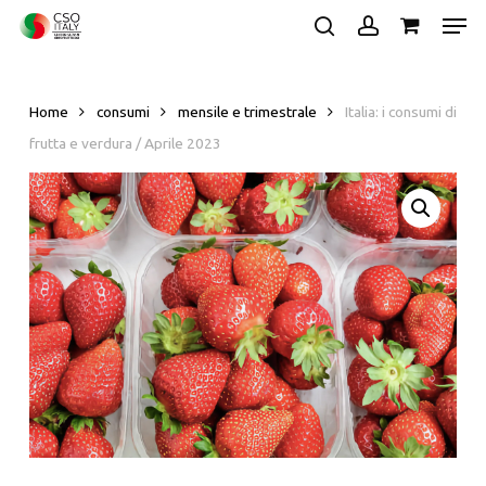
Skip
Men
to
search
account
main
Close
content
Menu
Home
consumi
mensile e trimestrale
Italia: i consumi di
frutta e verdura / Aprile 2023