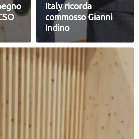
mpegno
Italy ricorda
 CSO
commosso Gianni
Indino