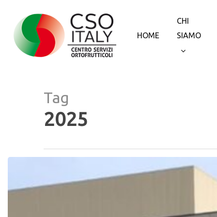
Skip
to
CHI
main
HOME
SIAMO
content
Tag
2025
Dalla
campagna
2025
le
susine