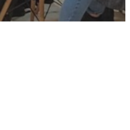
 Fruit
rlino
de di