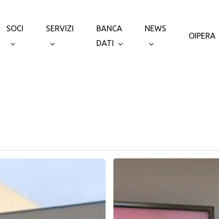
SOCI
SERVIZI
BANCA
NEWS
OIPERA
DATI
La
mela
italiana
protagonista
all’estero: