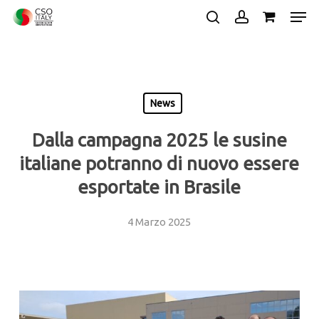
Skip
Men
to
search
account
main
Close
content
Menu
News
Dalla campagna 2025 le susine
italiane potranno di nuovo essere
esportate in Brasile
4 Marzo 2025