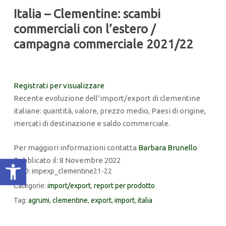
Italia – Clementine: scambi
commerciali con l’estero /
campagna commerciale 2021/22
Registrati per visualizzare
Recente evoluzione dell’import/export di clementine
italiane: quantità, valore, prezzo medio, Paesi di origine,
mercati di destinazione e saldo commerciale.
Per maggiori informazioni contatta
Barbara Brunello
Apri la barra degli strumenti
Pubblicato il: 8 Novembre 2022
COD:
impexp_clementine21-22
Categorie:
import/export
,
report per prodotto
Tag:
agrumi
,
clementine
,
export
,
import
,
italia