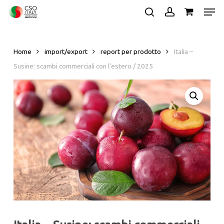
Skip
Men
to
search
account
main
Close
content
Menu
Home
import/export
report per prodotto
Italia –
Susine: scambi commerciali con l’estero / 2025