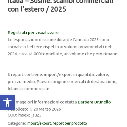
Italia – Susine: scambi commerciali
con l’estero / 2025
Registrati per visualizzare
Le esportazioni di susine durante l’annata 2025 sono
tornate a flettere rispetto ai volumi movimentati nel
2024, circa 41.000 tonnellate, un volume che però rimane
…
Il report contiene: import/export in quantità, valore,
prezzo medio, Paesi di origine e mercati di destinazione,
bilancia commerciale
Apri la barra degli strumenti
Per maggiori informazioni contatta
Barbara Brunello
Pubblicato il: 20 Marzo 2026
COD:
impexp_su25
Categorie:
import/export
,
report per prodotto