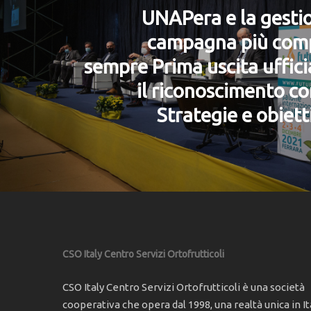
UNAPera e la gesti
campagna più comp
sempre Prima uscita uffic
il riconoscimento c
Strategie e obietti
CSO Italy Centro Servizi Ortofrutticoli
CSO Italy Centro Servizi Ortofrutticoli è una società
cooperativa che opera dal 1998, una realtà unica in Ita