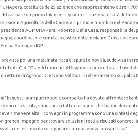
OP UNApera, costituita da 25 aziende che rappresentano oltre il 7
 di tracciare un primo bilancio. Il quadro istituzionale sarà definito 
mmissione Agricoltura della Camera il primo e membro del Parlame
, presidente AOP UNAPera, Roberto Della Casa, responsabile del 
gna, coordinatore comitato costituente, e Mauro Grossi, vicepres
l’Emilia Romagna IGP
 prevista poi una mattinata ricca di spunti e novità, suddivisa in tre
ortofrutta”, di “Grandi temi che affliggono la pericoltura – I risulta
l direttore di Agronotizie Ivano Valmori, si alterneranno sul palco t
chi: “In questi anni purtroppo il comparto ha dovuto affrontare tant
tempo e la siccità, sono tanti i fattori esogeni che hanno decimato
 deve rimanere alta. I convegni in programma sono una sintesi degli 
on grande impegno per trovare soluzioni reali e risultati concreti
svolta necessario da cui ripartire con una nuova prospettiva”.