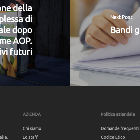
one della
lessa di
Next Post
iale dopo
Bandi g
ome AOP.
vi futuri
AZIENDA
Politica aziendale
Chi siamo
Domande frequenti
lia,
Lo staff
Codice Etico