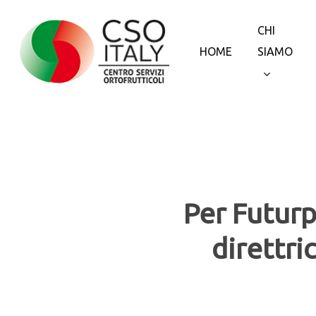
Skip
to
CHI
main
HOME
SIAMO
content
Per Futurp
direttri