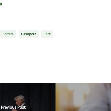
i!
Ferrara
Futurpera
Pere
Previous Post