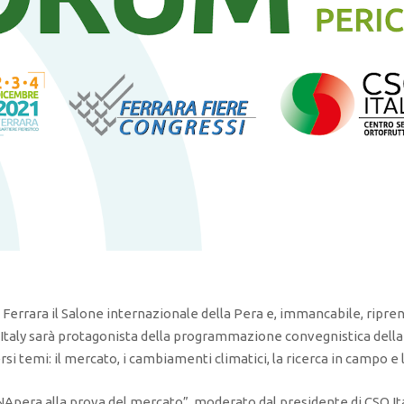
 Ferrara il Salone internazionale della Pera e, immancabile, ripre
O Italy sarà protagonista della programmazione convegnistica della
si temi: il mercato, i cambiamenti climatici, la ricerca in campo e
UNApera alla prova del mercato”, moderato dal presidente di CSO It