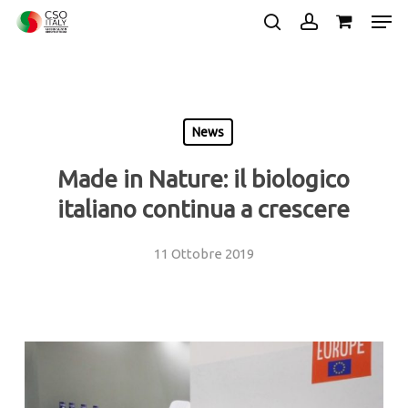
Skip
Men
to
search
account
main
Close
content
Menu
News
Made in Nature: il biologico
italiano continua a crescere
11 Ottobre 2019