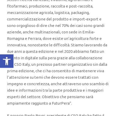
fitofarmaci, produzione, raccolta e post-raccolta,
meccanizzazione agricola, logistica, packaging,
commercializzazione del prodotto e import-export e
sono orgoglioso di dire che nel 70% dei casi sono grandi
aziende, anche multinazionali, con sede in Emilia-
Romagna e Ferrara, dove esiste un’agricoltura forte e
innovativa, nonostante le difficoltà. Stiamo lavorando da
due anni a questa edizione e nel 2020 abbiamo fatto un
Apri la barra degli strumenti
evento in digitale sulla pera grazie alla collaborazione
con CSO Italy, un prezioso partner organizzativo sin dalla
prima edizione, che ci ha consentito di mantenere viva
l’attenzione su temi che devono essere trattati con
impegno e concretezza, anche attraverso uno scambio di
idee e informazioni tra la parte produttiva e i maggiori
esperti del settore. Obiettivo che pensiamo sarà
ampiamente raggiunto a FuturPera”.
E proprio Paolo Bruni, presidente di CSO Italy ha fatto il