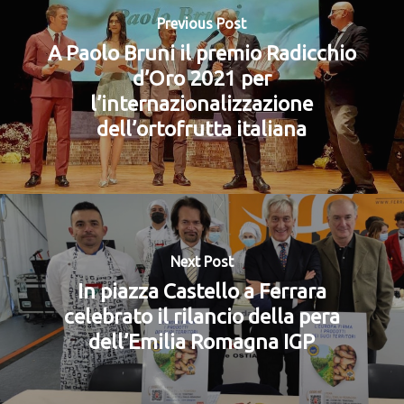
Previous Post
A Paolo Bruni il premio Radicchio
d’Oro 2021 per
l’internazionalizzazione
dell’ortofrutta italiana
Next Post
In piazza Castello a Ferrara
celebrato il rilancio della pera
dell’Emilia Romagna IGP