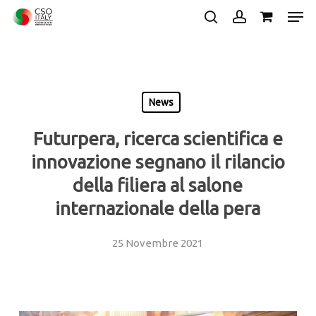
Skip
Men
to
search
account
main
Close
content
Menu
News
Futurpera, ricerca scientifica e
innovazione segnano il rilancio
della filiera al salone
internazionale della pera
25 Novembre 2021