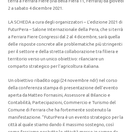
terrà a Ferrara Fiere (via della Fiera 11, Ferrara) da giovedì
2 a sabato 4 dicembre 2021.
LA SCHEDA a cura degli organizzatori – L’edizione 2021 di
FuturPera – Salone Internazionale della Pera, che si terrà
a Ferrara Fiere Congressi dal 2 al 4 dicembre, sarà quella
delle risposte concrete alle problematiche più stringenti
per il settore e della stretta collaborazione tra filiera e
territorio verso un unico obiettivo: rilanciare un
comparto strategico per l’agricoltura italiana.
Un obiettivo ribadito oggi (24 novembre ndr) nel corso
della conferenza stampa di presentazione dell’evento
aperta da Matteo Fornasini, Assessore al Bilancio e
Contabilità, Partecipazioni, Commercio e Turismo del
Comune di Ferrara che ha fortemente sostenuto la
manifestazione. “FuturPera è un evento strategico per la
città al quale stiamo dando il massimo sostegno, così
come facciamo per tutte le attività messe in campo da