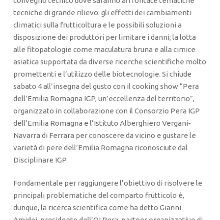
convegno tecnico dove saranno affrontate tematiche
tecniche di grande rilievo: gli effetti dei cambiamenti
climatici sulla frutticoltura e le possibili soluzioni a
disposizione dei produttori per limitare i danni; la lotta
alle fitopatologie come maculatura bruna e alla cimice
asiatica supportata da diverse ricerche scientifiche molto
promettenti e l’utilizzo delle biotecnologie. Si chiude
sabato 4 all’insegna del gusto con il cooking show “Pera
dell’Emilia Romagna IGP, un’eccellenza del territorio”,
organizzato in collaborazione con il Consorzio Pera IGP
dell’Emilia Romagna e l’Istituto Alberghiero Vergani-
Navarra di Ferrara per conoscere da vicino e gustare le
varietà di pere dell’Emilia Romagna riconosciute dal
Disciplinare IGP.
Fondamentale per raggiungere l’obiettivo di risolvere le
principali problematiche del comparto frutticolo è,
dunque, la ricerca scientifica come ha detto Gianni
Amidei, presidente dell’OI Pera, partner organizzativo di