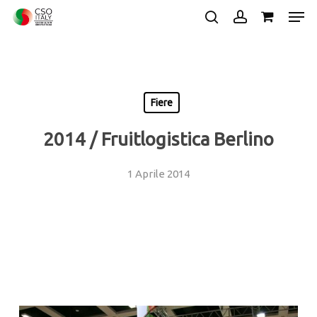
Skip
Men
to
search
account
main
Close
content
Menu
Fiere
2014 / Fruitlogistica Berlino
1 Aprile 2014