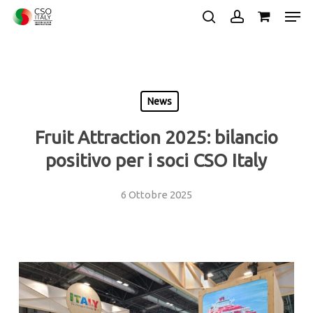
Skip
Men
to
search
account
main
Close
content
Menu
News
Fruit Attraction 2025: bilancio
positivo per i soci CSO Italy
6 Ottobre 2025