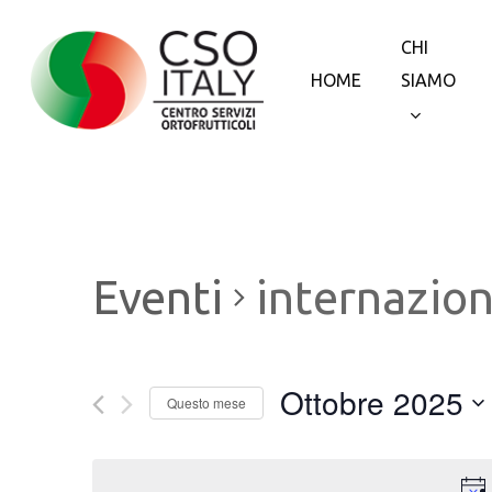
Skip
to
CHI
main
HOME
SIAMO
content
Eventi
internazion
Ottobre 2025
Questo mese
Seleziona
la
data.