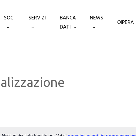
SOCI
SERVIZI
BANCA
NEWS
OIPERA
DATI
alizzazione
Nessun risultato trovato per Vai ai
prossimi eventi in programma ev