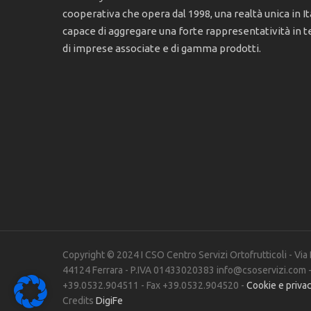
cooperativa che opera dal 1998, una realtà unica in Ita
capace di aggregare una forte rappresentatività in t
di imprese associate e di gamma prodotti.
Copyright © 2024 I CSO Centro Servizi Ortofrutticoli - Via
44124 Ferrara - P.IVA 01433020383 info@csoservizi.com -
+39.0532.904511 - Fax +39.0532.904520 -
Cookie e priva
Credits
DigiFe