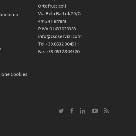
Ortofrutticoli
Via Bela Bartok 29/G
le interno
44124 Ferrara
P.IVA 01433020383
info@csoservizi.com
Tel +39.0532.904511
a
Fax +39.0532.904520
zione Cookies
twitter
facebook
linkedin
youtube
RSS