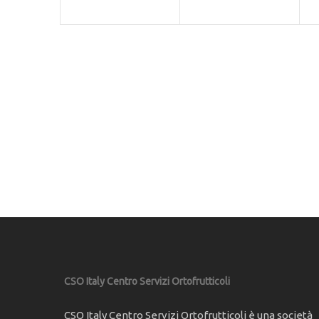
CSO Italy Centro Servizi Ortofrutticoli
CSO Italy Centro Servizi Ortofrutticoli è una società