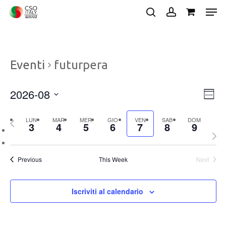
Skip
Men
to
search
account
main
Close
content
Menu
Eventi
futurpera
2026-08
Vist
Ev
Week
Vis
Navi
Select
Nav
Previous
LUN
MAR
MER
GIO
VEN
SAB
DOM
date.
3
4
5
6
7
8
9
week
Next
wee
Previous
This Week
Next
Iscriviti al calendario