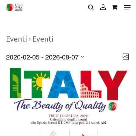
Skip
Men
to
search
account
main
Close
content
Menu
Eventi
Eventi
2020-02-05
 - 
2026-08-07
Vist
Ev
Photo
Vis
Navi
Select
Nav
date.