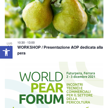
10:30
-
13:00
LUG
Apri la barra degli strumenti
30
WORKSHOP / Presentazione AOP dedicata alla
pera