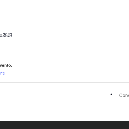
e 2023
vento:
nti
Conv