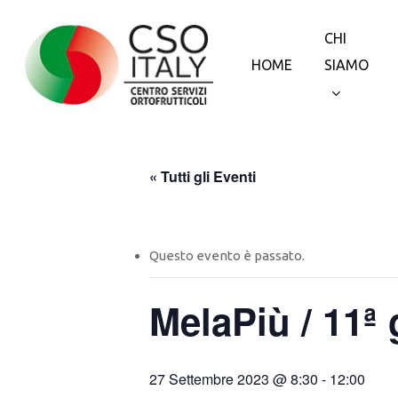
Skip
to
CHI
main
HOME
SIAMO
content
« Tutti gli Eventi
Questo evento è passato.
MelaPiù / 11ª 
27 Settembre 2023 @ 8:30
-
12:00