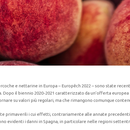
percoche e nettarine in Europa – Europêch 2022 – sono state recen
a. Dopo il biennio 2020-2021 caratterizzato da un’offerta europea a
ornare su valori più regolari, ma che rimangono comunque contenu
e primaverili i cui effetti, contrariamente alle annate precedenti,
sono evidenti i danni in Spagna, in particolare nelle regioni settent