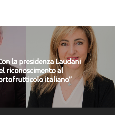
Con la presidenza Laudani
el riconoscimento al
ortofrutticolo italiano”