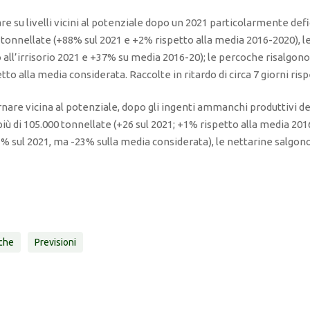
 su livelli vicini al potenziale dopo un 2021 particolarmente defici
tonnellate (+88% sul 2021 e +2% rispetto alla media 2016-2020), 
 all’irrisorio 2021 e +37% su media 2016-20); le percoche risalgon
o alla media considerata. Raccolte in ritardo di circa 7 giorni risp
rnare vicina al potenziale, dopo gli ingenti ammanchi produttivi d
più di 105.000 tonnellate (+26 sul 2021; +1% rispetto alla media 20
% sul 2021, ma -23% sulla media considerata), le nettarine salgono
che
Previsioni