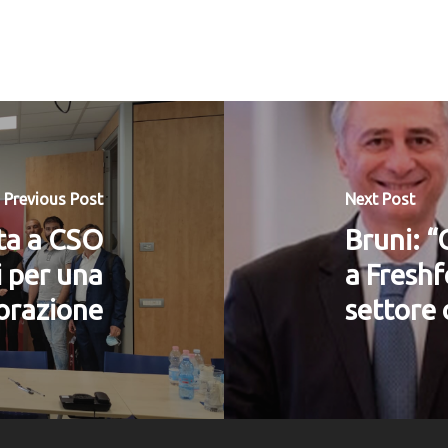
Previous Post
Next Post
ita a CSO
Bruni: “
i per una
a Freshf
orazione
settore 