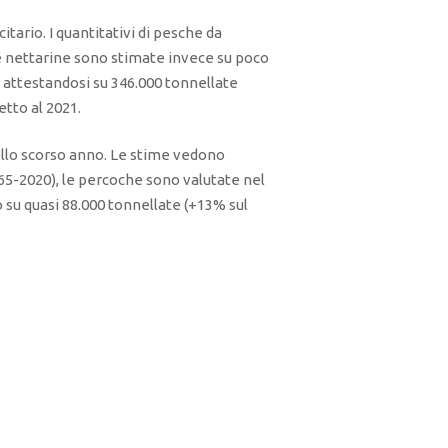
tario. I quantitativi di pesche da
le nettarine sono stimate invece su poco
o attestandosi su 346.000 tonnellate
etto al 2021.
ello scorso anno. Le stime vedono
165-2020), le percoche sono valutate nel
 su quasi 88.000 tonnellate (+13% sul