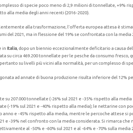
omplesso di specie poco meno di 2,9 milioni di tonnellate, +9% risp
to alla media degli anni recenti (2016-2020).
entemente alla trasformazione, l’offerta europea attesa è stimata
umi del 2021, ma in flessione del 19% se confrontata con la media
e in
Italia
, dopo un biennio eccezionalmente deficitario a causa dell
tata su circa 469.200 tonnellate per le pesche da consumo fresco, 
rtanto su livelli più vicini alla normalità, per un complesso di spe
ragonata ad annate di buona produzione risulta inferiore del 12% p
te su 207.000 tonnellate (-26% sul 2021 e -35% rispetto alla media
te (-19% sul 2021 e -40% rispetto alla media); le nettarine con poc
so anno e -45% rispetto alla media, mentre le percoche attese si 
21 e -39% nel confronto con la media considerata. Si rimarca che n
spettivamente al -50% e -60% sul 2021 e al -64% e -70% sulla media