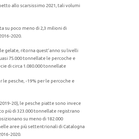
etto allo scarsissimo 2021, tali volumi
 su poco meno di 2,3 milioni di
 2016-2020.
e gelate, ritorna quest’anno su livelli
quasi 75.000 tonnellate le percoche e
cie di circa 1.080.000 tonnellate
er le pesche, -19% per le percoche e
 2019-20), le pesche piatte sono invece
o più di 323.000 tonnellate registrano
posizionano su meno di 182.000
elle aree più settentrionali di Catalogna
 2016-2020.