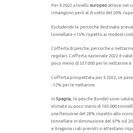
Per il 2022 a livello
europeo
attese nel c
rimangono però al di sotto del 20% rispet
Escludendo le percoche destinate preval
tonnellate +15% rispetto ai modesti vol
L’offerta di pesche, percoche e nettarin
regolari. L’offerta nazionale 2022 è valu
poco meno di 537.000 per le nettarine e pe
L’offerta prospettata per il 2022, se pa
-12% per le nettarine.
In
Spagna
, le pesche (tonde) sono valuta
stimate su poco meno di 185.000 tonnella
una flessione del 28% rispetto allo scor
tonnellate in diminuzione del 47% sul 20
e Aragona i cali previsti si attestano ri