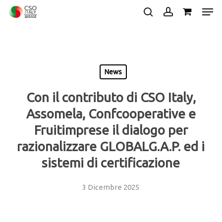
Skip
Men
to
search
account
main
Close
content
Menu
News
Con il contributo di CSO Italy,
Assomela, Confcooperative e
Fruitimprese il dialogo per
razionalizzare GLOBALG.A.P. ed i
sistemi di certificazione
3 Dicembre 2025