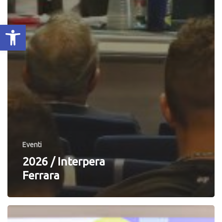
Apri la barra degli strumenti
Eventi
2026 / Interpera
Ferrara
2024