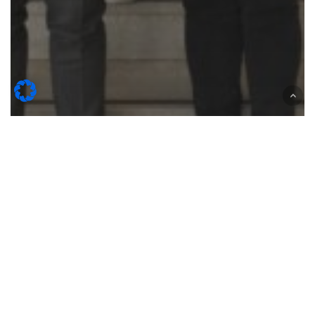
Eventi
2023 / 25º anniversario CSO Italy
2021
/
World