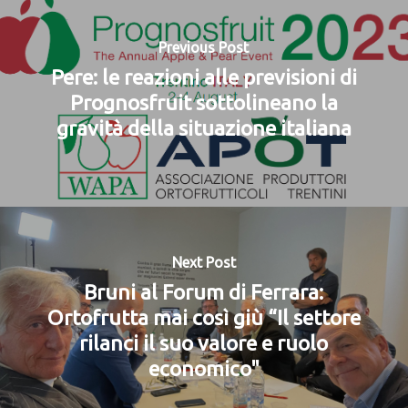
Previous Post
Pere: le reazioni alle previsioni di
Prognosfruit sottolineano la
gravità della situazione italiana
Next Post
Bruni al Forum di Ferrara:
Ortofrutta mai così giù “Il settore
rilanci il suo valore e ruolo
economico"