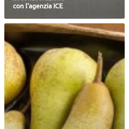
con l’agenzia ICE
Da
Fruit
Logistica
2018
a
Futurpera
2019