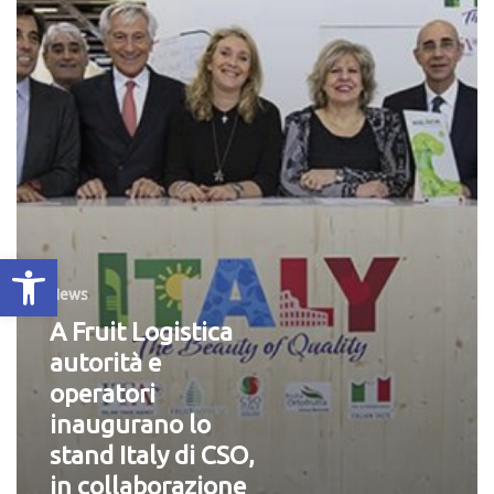
di
CSO,
in
collaborazione
con
l’agenzia
ICE
Apri la barra degli strumenti
News
A Fruit Logistica
autorità e
operatori
inaugurano lo
stand Italy di CSO,
in collaborazione