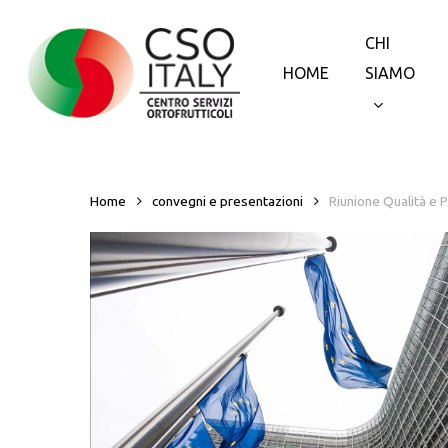
Skip
to
CHI
main
HOME
SIAMO
content
Home
convegni e presentazioni
Riunione Qualità e 