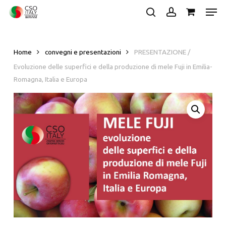
Skip
Men
to
search
account
main
Close
content
Menu
Home
convegni e presentazioni
PRESENTAZIONE /
Evoluzione delle superfici e della produzione di mele Fuji in Emilia-
Romagna, Italia e Europa