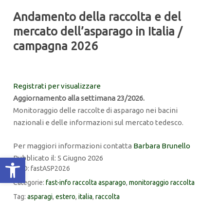
Andamento della raccolta e del
mercato dell’asparago in Italia /
campagna 2026
Registrati per visualizzare
Aggiornamento alla settimana 23/2026.
Monitoraggio delle raccolte di asparago nei bacini
nazionali e delle informazioni sul mercato tedesco.
Per maggiori informazioni contatta
Barbara Brunello
Apri la barra degli strumenti
Pubblicato il: 5 Giugno 2026
COD:
fastASP2026
Categorie:
fast-info raccolta asparago
,
monitoraggio raccolta
Tag:
asparagi
,
estero
,
italia
,
raccolta