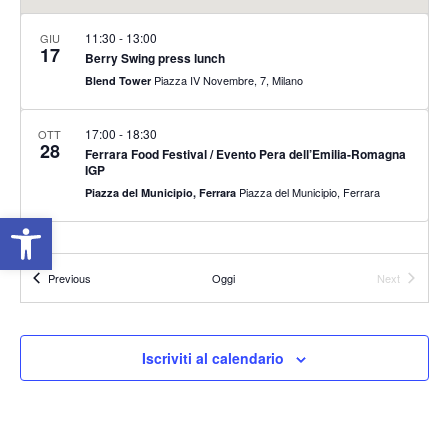
11:30
-
13:00
GIU
17
Berry Swing press lunch
Piazza IV Novembre, 7, Milano
Blend Tower
17:00
-
18:30
OTT
28
Ferrara Food Festival / Evento Pera dell’Emilia-Romagna
IGP
Piazza del Municipio, Ferrara
Piazza del Municipio, Ferrara
Apri la barra degli strumenti
Eventi
Previous
Oggi
Next
Eventi
Iscriviti al calendario